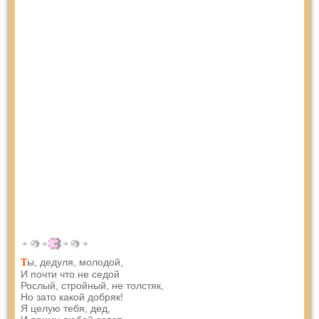
ы, дедуля, молодой,
Т
И почти что не седой
Рослый, стройный, не толстяк,
Но зато какой добряк!
Я целую тебя, дед,