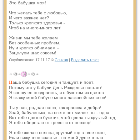
Это бабушка моя!
Что желать тебе с любовью,
И чего важнее нет?
Только крепкого здоровья -
Чтоб на много-много лет!
Жизни мы тебе желаем
Без особенных проблем.
Ну и крепко обнимаем –
Зацелуем щас совсем!
Опубликовано 17.11.17 ©
Ссылка
|
Выделить текст
аша бабушка сегодня и танцует, и поет,
Н
Потому что у бабули День Рожденья настает!
Я спешу ее поздравить, и с букетом из цветов
Я скажу моей бабуле много ласковейших слов!
Ты у нас, родная наша, так красива и добра!
Знай, бабуленька, на свете нет милее: ты - одна!
Вот тебе цветов букетик, чтоб цвела ты круглый год,
Я тебя оберегаю от тревог и от невзгод!
Я тебе желаю солнца, круглый год в твое окно,
Если вижу твое счастье - на моей душе тепло.