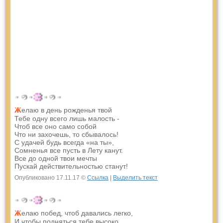
елаю в день рожденья твой
Ж
Тебе одну всего лишь малость -
Чтоб все оно само собой
Что ни захочешь, то сбывалось!
С удачей будь всегда «на ты»,
Сомненья все пусть в Лету канут.
Все до одной твои мечты
Пускай действительностью станут!
Опубликовано 17.11.17 ©
Ссылка
|
Выделить текст
елаю побед, чтоб давались легко,
Ж
И чтобы подняться тебе высоко,