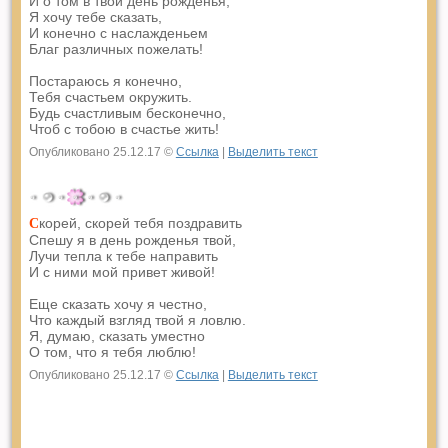
И о том в твой день рожденья,
Я хочу тебе сказать,
И конечно с наслажденьем
Благ различных пожелать!
Постараюсь я конечно,
Тебя счастьем окружить.
Будь счастливым бесконечно,
Чтоб с тобою в счастье жить!
Опубликовано 25.12.17 ©
Ссылка
|
Выделить текст
корей, скорей тебя поздравить
С
Спешу я в день рожденья твой,
Лучи тепла к тебе направить
И с ними мой привет живой!
Еще сказать хочу я честно,
Что каждый взгляд твой я ловлю.
Я, думаю, сказать уместно
О том, что я тебя люблю!
Опубликовано 25.12.17 ©
Ссылка
|
Выделить текст