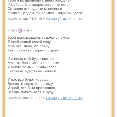
Тебя я поздравляю с днем рожденья,
И небеса благодарю, за то что есть
Со мною эти чудные мгновенья,
Когда ты рядом, ты со мной, когда ты здесь!
Опубликовано 24.04.19 ©
Ссылка
|
Выделить текст
вой день рожденья сделать ярким
Т
Я всей душой своей хочу.
Мне это, знаю, по плечу,
Так принимай скорей подарки!
И с ними мой букет цветов
Мою любовь, конечно, с ними,
И много самых нежных слов
Согретых чувствами моими!
У нас все будет хорошо
Всегда, я верю, и повсюду.
И знай, что б ни произошло,
Всегда любить тебя я буду!
Опубликовано 30.12.17 ©
Ссылка
|
Выделить текст