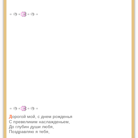
орогой мой, с днем рожденья
Д
С превеликим наслажденьем,
До глубин души любя,
Поздравляю я тебя,