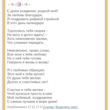
днем рождения, родной мой!
С
За любовь благодаря,
Я поздравить рифмой стройной
В этот день календаря
Тороплюсь тебя скорее -
Не могу я долго ждать! -
Хоть немножечко жалею,
Что словами передать
Невозможно, право слово,
Всю мою к тебе любовь!
Но о ней тебе готова
Говорить я вновь и вновь!
Я с любовью обращаю
Этот мой к тебе куплет.
От души тебе желаю
Долгих и счастливых лет!
Счастья я тебе желаю -
Чтоб купаться просто в нем.
Мой любимый, поздравляю
С самым лучшим в мире днем!
Опубликовано 17.11.17 ©
Ссылка
|
Выделить текст