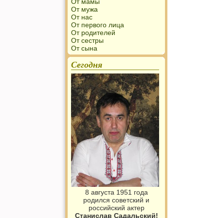
От мамы
От мужа
От нас
От первого лица
От родителей
От сестры
От сына
Сегодня
8 августа 1951 года
родился советский и
российский актер
Станислав Садальский!