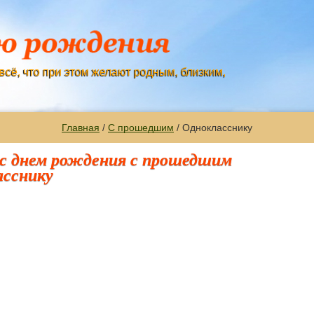
всё, что при этом желают родным, близким,
Главная
/
С прошедшим
/ Однокласснику
с днем рождения с прошедшим
асснику