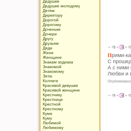
Дедушке
Дедушке молодому
Детям
Директору
Дорогой
Дорогому
Доченьке
Дочери
Другу
Друзьям
Дяде
Жене
П
рими-к
Женщине
С проше
Знакам зодиака
Знакомой
А с ними
Знакомому
Любви и 
Зятю
Коллеге
Опубликовано
Красивой девушке
Красивой женщине
Крестнику
Крестнице
Крестной
Крестному
Куме
Куму
Любимой
Любимому