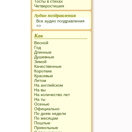
Тосты в стихах
Четверостишия
Аудио поздравления
Все аудио поздравления
>>
Как
Весной
Год
Длинные
Душевные
Зимой
Качественные
Короткие
Красивые
Летом
На английском
На вы
На количество лет
На ты
Осенью
Официально
По дням недели
По месяцам
Пошлые
Прикольные