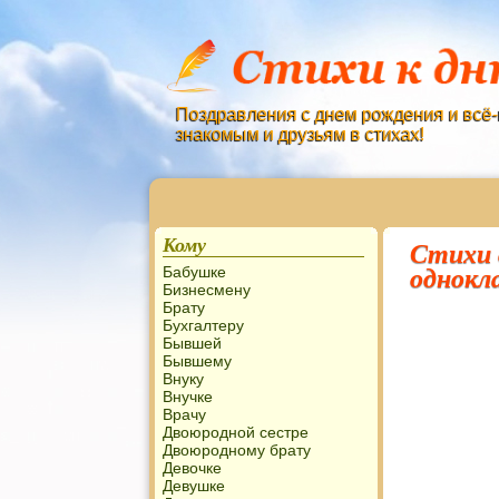
Поздравления с днем рождения и всё-
знакомым и друзьям в стихах!
Кому
Стихи 
однокл
Бабушке
Бизнесмену
Брату
Бухгалтеру
Бывшей
Бывшему
Внуку
Внучке
Врачу
Двоюродной сестре
Двоюродному брату
Девочке
Девушке