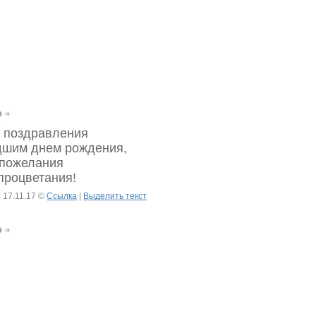
а поздравления
дшим днем рождения,
 пожелания
процветания!
 17.11.17 ©
Ссылка
|
Выделить текст