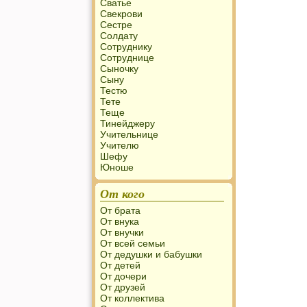
Сватье
Свекрови
Сестре
Солдату
Сотруднику
Сотруднице
Сыночку
Сыну
Тестю
Тете
Теще
Тинейджеру
Учительнице
Учителю
Шефу
Юноше
От кого
От брата
От внука
От внучки
От всей семьи
От дедушки и бабушки
От детей
От дочери
От друзей
От коллектива