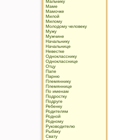
Мальчику
Маме
Мамочке
Милой
Милому
Молодому человеку
Мужу
Мужчине
Начальнику
Начальнице
Невестке
Однокласснику
Однокласснице
Отцу
Папе
Парню
Племяннику
Племяннице
По именам
Подростку
Подруге
Ребенку
Родителям
Родной
Родному
Руководителю
Рыбаку
Свату