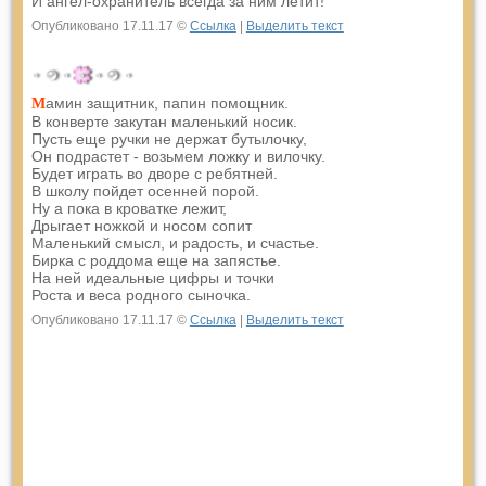
И ангел-охранитель всегда за ним летит!
Опубликовано 17.11.17 ©
Ссылка
|
Выделить текст
амин защитник, папин помощник.
М
В конверте закутан маленький носик.
Пусть еще ручки не держат бутылочку,
Он подрастет - возьмем ложку и вилочку.
Будет играть во дворе с ребятней.
В школу пойдет осенней порой.
Ну а пока в кроватке лежит,
Дрыгает ножкой и носом сопит
Маленький смысл, и радость, и счастье.
Бирка с роддома еще на запястье.
На ней идеальные цифры и точки
Роста и веса родного сыночка.
Опубликовано 17.11.17 ©
Ссылка
|
Выделить текст