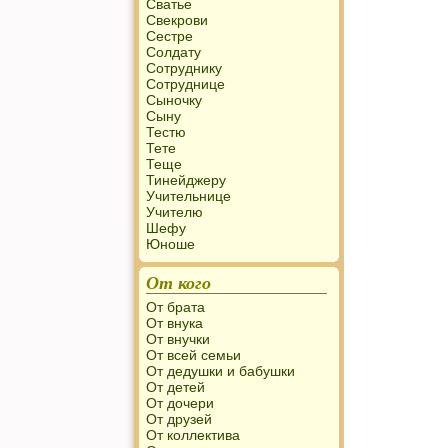
Сватье
Свекрови
Сестре
Солдату
Сотруднику
Сотруднице
Сыночку
Сыну
Тестю
Тете
Теще
Тинейджеру
Учительнице
Учителю
Шефу
Юноше
От кого
От брата
От внука
От внучки
От всей семьи
От дедушки и бабушки
От детей
От дочери
От друзей
От коллектива