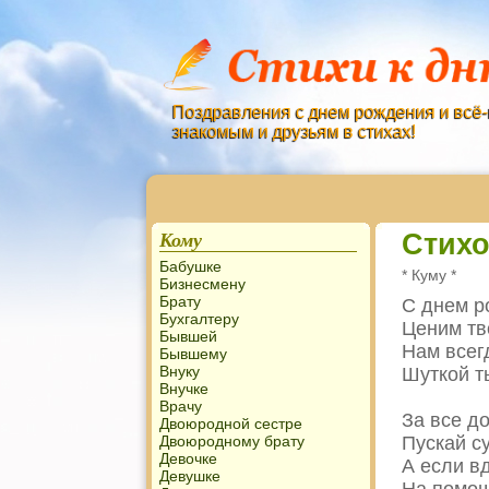
Поздравления с днем рождения и всё-
знакомым и друзьям в стихах!
Кому
Стих
Бабушке
* Куму *
Бизнесмену
Брату
С днем р
Бухгалтеру
Ценим тво
Бывшей
Нам всег
Бывшему
Внуку
Шуткой т
Внучке
Врачу
За все д
Двоюродной сестре
Двоюродному брату
Пускай с
Девочке
А если вд
Девушке