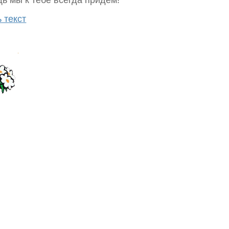
ь мы к тебе всегда придем!
 текст