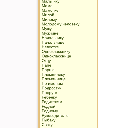
Мальчику
Маме
Мамочке
Милой
Милому
Молодому человеку
Мужу
Мужчине
Начальнику
Начальнице
Невестке
Однокласснику
Однокласснице
Отцу
Папе
Парню
Племяннику
Племяннице
По именам
Подростку
Подруге
Ребенку
Родителям
Родной
Родному
Руководителю
Рыбаку
Свату