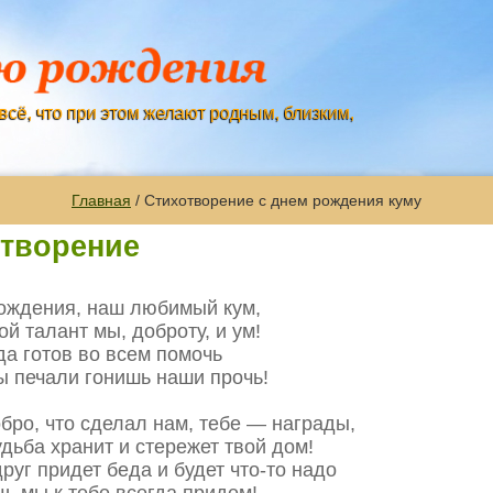
всё, что при этом желают родным, близким,
Главная
/ Стихотворение с днем рождения куму
отворение
ождения, наш любимый кум,
й талант мы, доброту, и ум!
да готов во всем помочь
ы печали гонишь наши прочь!
обро, что сделал нам, тебе — награды,
удьба хранит и стережет твой дом!
руг придет беда и будет что-то надо