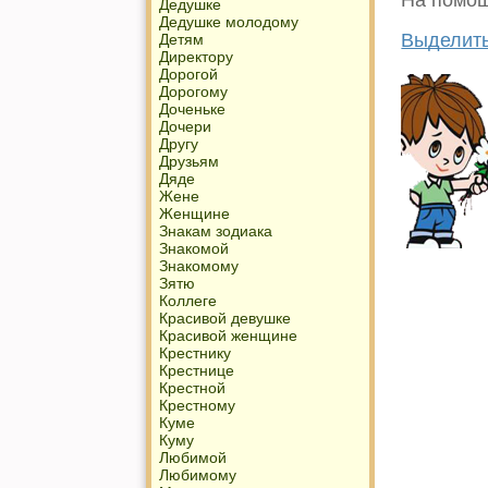
На помощ
Дедушке
Дедушке молодому
Выделить
Детям
Директору
Дорогой
Дорогому
Доченьке
Дочери
Другу
Друзьям
Дяде
Жене
Женщине
Знакам зодиака
Знакомой
Знакомому
Зятю
Коллеге
Красивой девушке
Красивой женщине
Крестнику
Крестнице
Крестной
Крестному
Куме
Куму
Любимой
Любимому