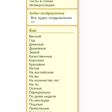
Тосты в стихах
Четверостишия
Аудио поздравления
Все аудио поздравления
>>
Как
Весной
Год
Длинные
Душевные
Зимой
Качественные
Короткие
Красивые
Летом
На английском
На вы
На количество лет
На ты
Осенью
Официально
По дням недели
По месяцам
Пошлые
Прикольные