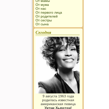
От мамы
От мужа
От нас
От первого лица
От родителей
От сестры
От сына
Сегодня
9 августа 1963 года
родилась известная
американская певица
Уитни Хьюстон!