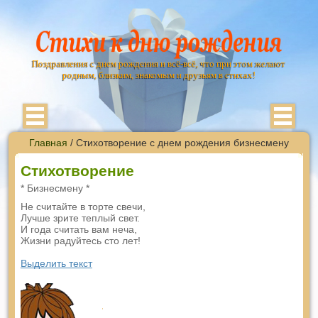
Поздравления с днем рождения и всё-всё, что при этом желают
родным, близким, знакомым и друзьям в стихах!
Главная
/ Стихотворение с днем рождения бизнесмену
Стихотворение
* Бизнесмену *
Не считайте в торте свечи,
Лучше зрите теплый свет.
И года считать вам неча,
Жизни радуйтесь сто лет!
Выделить текст