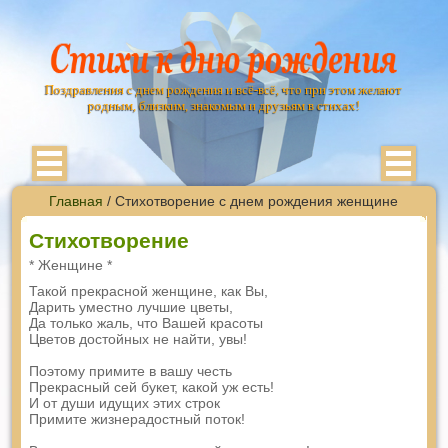
Поздравления с днем рождения и всё-всё, что при этом желают
родным, близким, знакомым и друзьям в стихах!
Главная
/ Стихотворение с днем рождения женщине
Стихотворение
* Женщине *
Такой прекрасной женщине, как Вы,
Дарить уместно лучшие цветы,
Да только жаль, что Вашей красоты
Цветов достойных не найти, увы!
Поэтому примите в вашу честь
Прекрасный сей букет, какой уж есть!
И от души идущих этих строк
Примите жизнерадостный поток!