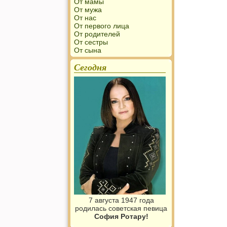
От мамы
От мужа
От нас
От первого лица
От родителей
От сестры
От сына
Сегодня
7 августа 1947 года
родилась советская певица
София Ротару!