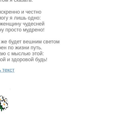
том я сказать.
искренно и честно
могу я лишь одно:
 женщину чудесней
ну просто мудрено!
ь же будет вешним светом
ен по жизни путь.
аю с мыслью этой:
ой и здоровой будь!
 текст