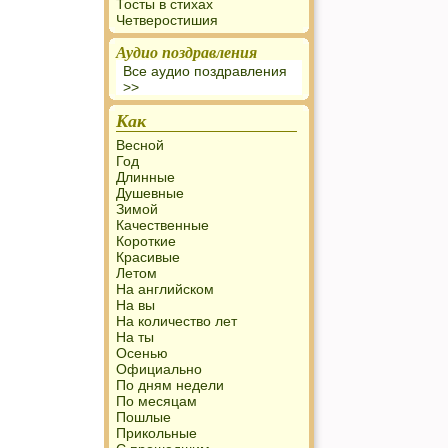
Тосты в стихах
Четверостишия
Аудио поздравления
Все аудио поздравления
>>
Как
Весной
Год
Длинные
Душевные
Зимой
Качественные
Короткие
Красивые
Летом
На английском
На вы
На количество лет
На ты
Осенью
Официально
По дням недели
По месяцам
Пошлые
Прикольные