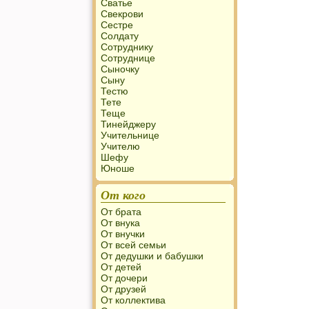
Сватье
Свекрови
Сестре
Солдату
Сотруднику
Сотруднице
Сыночку
Сыну
Тестю
Тете
Теще
Тинейджеру
Учительнице
Учителю
Шефу
Юноше
От кого
От брата
От внука
От внучки
От всей семьи
От дедушки и бабушки
От детей
От дочери
От друзей
От коллектива