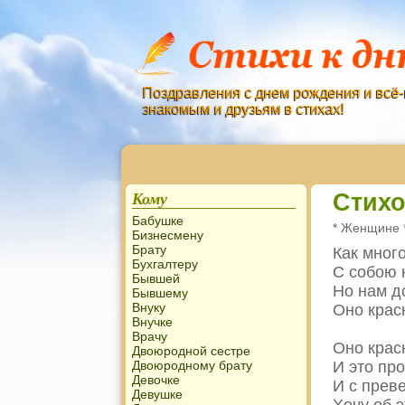
Поздравления с днем рождения и всё-
знакомым и друзьям в стихах!
Кому
Стих
Бабушке
* Женщине 
Бизнесмену
Брату
Как мног
Бухгалтеру
С собою 
Бывшей
Но нам д
Бывшему
Внуку
Оно крас
Внучке
Врачу
Оно крас
Двоюродной сестре
Двоюродному брату
И это про
Девочке
И с прев
Девушке