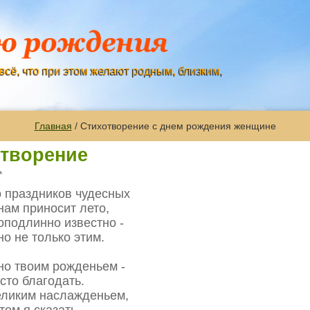
всё, что при этом желают родным, близким,
Главная
/ Стихотворение с днем рождения женщине
отворение
*
о праздников чудесных
нам приносит лето,
оподлинно известно -
но не только этим.
но твоим рожденьем -
сто благодать.
еликим наслажденьем,