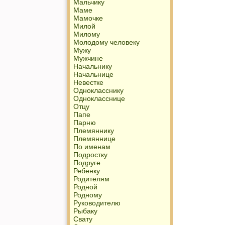
Мальчику
Маме
Мамочке
Милой
Милому
Молодому человеку
Мужу
Мужчине
Начальнику
Начальнице
Невестке
Однокласснику
Однокласснице
Отцу
Папе
Парню
Племяннику
Племяннице
По именам
Подростку
Подруге
Ребенку
Родителям
Родной
Родному
Руководителю
Рыбаку
Свату