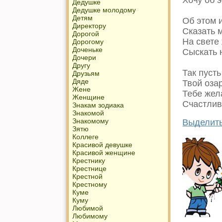
Хочу об э
Дедушке
Дедушке молодому
Детям
Об этом 
Директору
Сказать 
Дорогой
На свете
Дорогому
Доченьке
Сыскать 
Дочери
Другу
Так пуст
Друзьям
Дяде
Твой озар
Жене
Тебе жел
Женщине
Счастлив
Знакам зодиака
Знакомой
Знакомому
Выделить
Зятю
Коллеге
Красивой девушке
Красивой женщине
Крестнику
Крестнице
Крестной
Крестному
Куме
Куму
Любимой
Любимому