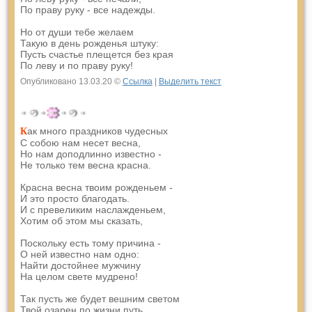
По праву руку - все надежды.
Но от души тебе желаем
Такую в день рожденья штуку:
Пусть счастье плещется без края
По леву и по праву руку!
Опубликовано 13.03.20 ©
Ссылка
|
Выделить текст
ак много праздников чудесных
К
С собою нам несет весна,
Но нам доподлинно известно -
Не только тем весна красна.
Красна весна твоим рожденьем -
И это просто благодать.
И с превеликим наслажденьем,
Хотим об этом мы сказать,
Поскольку есть тому причина -
О ней известно нам одно:
Найти достойнее мужчину
На целом свете мудрено!
Так пусть же будет вешним светом
Твой озарен по жизни путь.