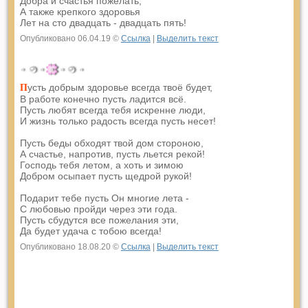
Добра и счастья пожелать,
А также крепкого здоровья
Лет на сто двадцать - двадцать пять!
Опубликовано 06.04.19 ©
Ссылка
|
Выделить текст
усть добрым здоровье всегда твоё будет,
П
В работе конечно пусть ладится всё.
Пусть любят всегда тебя искренне люди,
И жизнь только радость всегда пусть несет!
Пусть беды обходят твой дом стороною,
А счастье, напротив, пусть льется рекой!
Господь тебя летом, а хоть и зимою
Добром осыпает пусть щедрой рукой!
Подарит тебе пусть Он многие лета -
С любовью пройди через эти года.
Пусть сбудутся все пожелания эти,
Да будет удача с тобою всегда!
Опубликовано 18.08.20 ©
Ссылка
|
Выделить текст