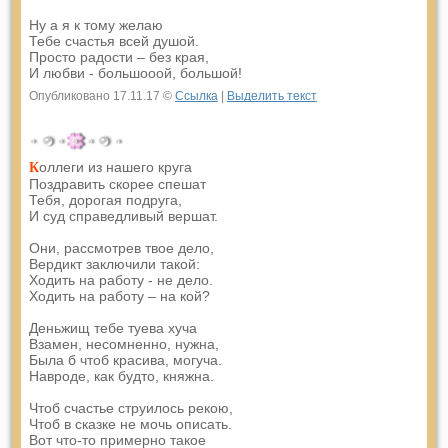
Ну а я к тому желаю
Тебе счастья всей душой.
Просто радости – без края,
И любви - большооой, большой!
Опубликовано 17.11.17 ©
Ссылка
|
Выделить текст
оллеги из нашего круга
К
Поздравить скорее спешат
Тебя, дорогая подруга,
И суд справедливый вершат.
Они, рассмотрев твое дело,
Вердикт заключили такой:
Ходить на работу - не дело.
Ходить на работу – на кой?
Деньжищ тебе туева хуча
Взамен, несомненно, нужна,
Была б чтоб красива, могуча.
Навроде, как будто, княжна.
Чтоб счастье струилось рекою,
Чтоб в сказке не мочь описать.
Вот что-то примерно такое