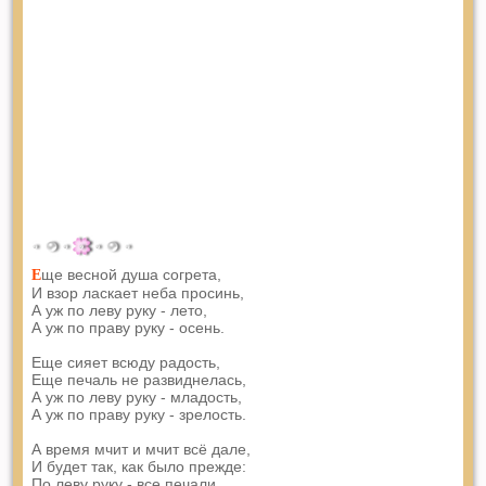
ще весной душа согрета,
Е
И взор ласкает неба просинь,
А уж по леву руку - лето,
А уж по праву руку - осень.
Еще сияет всюду радость,
Еще печаль не развиднелась,
А уж по леву руку - младость,
А уж по праву руку - зрелость.
А время мчит и мчит всё дале,
И будет так, как было прежде:
По леву руку - все печали,