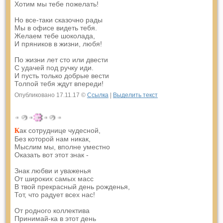
Хотим мы тебе пожелать!
Но все-таки сказочно рады
Мы в офисе видеть тебя.
Желаем тебе шоколада,
И пряников в жизни, любя!
По жизни лет сто или двести
С удачей под ручку иди.
И пусть только добрые вести
Толпой тебя ждут впереди!
Опубликовано 17.11.17 ©
Ссылка
|
Выделить текст
ак сотруднице чудесной,
К
Без которой нам никак,
Мыслим мы, вполне уместно
Оказать вот этот знак -
Знак любви и уваженья
От широких самых масс
В твой прекрасный день рожденья,
Тот, что радует всех нас!
От родного коллектива
Принимай-ка в этот день