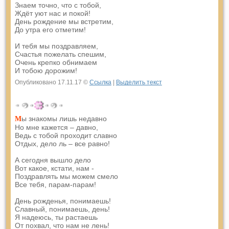
Знаем точно, что с тобой,
Ждёт уют нас и покой!
День рождение мы встретим,
До утра его отметим!
И тебя мы поздравляем,
Счастья пожелать спешим,
Очень крепко обнимаем
И тобою дорожим!
Опубликовано 17.11.17 ©
Ссылка
|
Выделить текст
ы знакомы лишь недавно
М
Но мне кажется – давно,
Ведь с тобой проходит славно
Отдых, дело ль – все равно!
А сегодня вышло дело
Вот какое, кстати, нам -
Поздравлять мы можем смело
Все тебя, парам-парам!
День рожденья, понимаешь!
Славный, понимаешь, день!
Я надеюсь, ты растаешь
От похвал, что нам не лень!