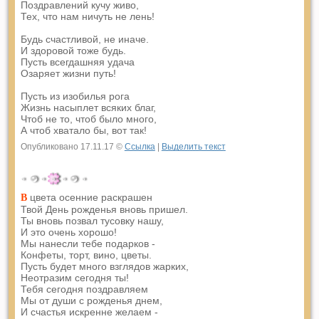
Поздравлений кучу живо,
Тех, что нам ничуть не лень!
Будь счастливой, не иначе.
И здоровой тоже будь.
Пусть всегдашняя удача
Озаряет жизни путь!
Пусть из изобилья рога
Жизнь насыплет всяких благ,
Чтоб не то, чтоб было много,
А чтоб хватало бы, вот так!
Опубликовано 17.11.17 ©
Ссылка
|
Выделить текст
цвета осенние раскрашен
В
Твой День рожденья вновь пришел.
Ты вновь позвал тусовку нашу,
И это очень хорошо!
Мы нанесли тебе подарков -
Конфеты, торт, вино, цветы.
Пусть будет много взглядов жарких,
Неотразим сегодня ты!
Тебя сегодня поздравляем
Мы от души с рожденья днем,
И счастья искренне желаем -