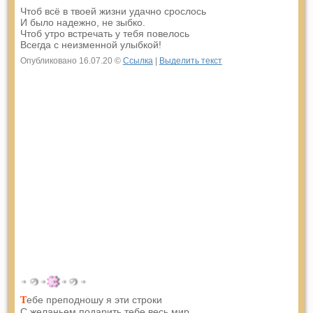
Чтоб всё в твоей жизни удачно срослось
И было надежно, не зыбко.
Чтоб утро встречать у тебя повелось
Всегда с неизменной улыбкой!
Опубликовано 16.07.20 ©
Ссылка
|
Выделить текст
ебе преподношу я эти строки
Т
С желаньем подарить тебе весь мир.