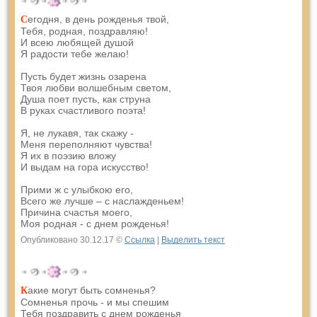
егодня, в день рожденья твой,
С
Тебя, родная, поздравляю!
И всею любящей душой
Я радости тебе желаю!
Пусть будет жизнь озарена
Твоя любви волшебным светом,
Душа поет пусть, как струна
В руках счастливого поэта!
Я, не лукавя, так скажу -
Меня переполняют чувства!
Я их в поэзию вложу
И выдам на гора искусство!
Прими ж с улыбкою его,
Всего же лучше – с наслажденьем!
Причина счастья моего,
Моя родная - с днем рожденья!
Опубликовано 30.12.17 ©
Ссылка
|
Выделить текст
акие могут быть сомненья?
К
Сомненья прочь - и мы спешим
Тебя поздравить с днем рожденья