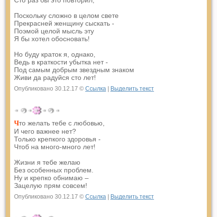
Сто раз бы это повторил,
Поскольку сложно в целом свете
Прекрасней женщину сыскать -
Поэмой целой мысль эту
Я бы хотел обосновать!
Но буду краток я, однако,
Ведь в краткости убытка нет -
Под самым добрым звездным знаком
Живи да радуйся сто лет!
Опубликовано 30.12.17 ©
Ссылка
|
Выделить текст
то желать тебе с любовью,
Ч
И чего важнее нет?
Только крепкого здоровья -
Чтоб на много-много лет!
Жизни я тебе желаю
Без особенных проблем.
Ну и крепко обнимаю –
Зацелую прям совсем!
Опубликовано 30.12.17 ©
Ссылка
|
Выделить текст