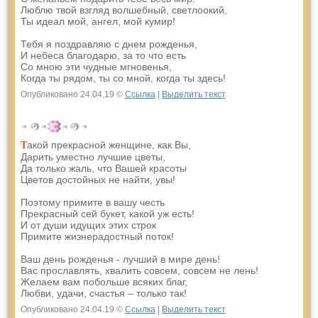
Люблю твой взгляд волшебный, светлоокий,
Ты идеал мой, ангел, мой кумир!
Тебя я поздравляю с днем рожденья,
И небеса благодарю, за то что есть
Со мною эти чудные мгновенья,
Когда ты рядом, ты со мной, когда ты здесь!
Опубликовано 24.04.19 ©
Ссылка
|
Выделить текст
акой прекрасной женщине, как Вы,
Т
Дарить уместно лучшие цветы,
Да только жаль, что Вашей красоты
Цветов достойных не найти, увы!
Поэтому примите в вашу честь
Прекрасный сей букет, какой уж есть!
И от души идущих этих строк
Примите жизнерадостный поток!
Ваш день рожденья - лучший в мире день!
Вас прославлять, хвалить совсем, совсем не лень!
Желаем вам побольше всяких благ,
Любви, удачи, счастья – только так!
Опубликовано 24.04.19 ©
Ссылка
|
Выделить текст