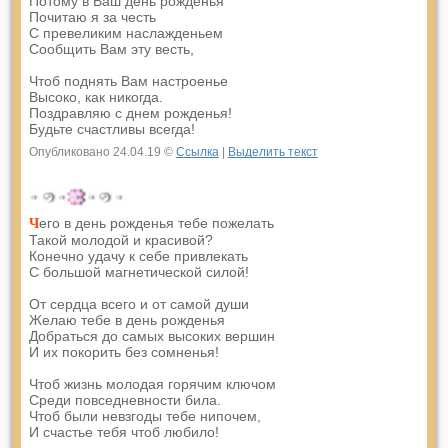
Потому в Ваш день рожденья
Почитаю я за честь
С превеликим наслажденьем
Сообщить Вам эту весть,
Чтоб поднять Вам настроенье
Высоко, как никогда.
Поздравляю с днем рожденья!
Будьте счастливы всегда!
Опубликовано 24.04.19 ©
Ссылка
|
Выделить текст
его в день рожденья тебе пожелать
Ч
Такой молодой и красивой?
Конечно удачу к себе привлекать
С большой магнетической силой!
От сердца всего и от самой души
Желаю тебе в день рожденья
Добраться до самых высоких вершин
И их покорить без сомненья!
Чтоб жизнь молодая горячим ключом
Среди повседневности била.
Чтоб были невзгоды тебе нипочем,
И счастье тебя чтоб любило!