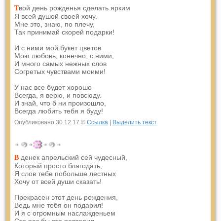
вой день рожденья сделать ярким
Т
Я всей душой своей хочу.
Мне это, знаю, по плечу,
Так принимай скорей подарки!
И с ними мой букет цветов
Мою любовь, конечно, с ними,
И много самых нежных слов
Согретых чувствами моими!
У нас все будет хорошо
Всегда, я верю, и повсюду.
И знай, что б ни произошло,
Всегда любить тебя я буду!
Опубликовано 30.12.17 ©
Ссылка
|
Выделить текст
денек апрельский сей чудесный,
В
Который просто благодать,
Я слов тебе побольше лестных
Хочу от всей души сказать!
Прекрасен этот день рождения,
Ведь мне тебя он подарил!
И я с огромным наслажденьем