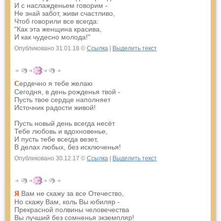
И с наслажденьем говорим -
Не знай забот, живи счастливо,
Чтоб говорили все всегда:
"Как эта женщина красива,
И как чудесно молода!"
Опубликовано 31.01.18 ©
Ссылка
|
Выделить текст
ердечно я тебе желаю
С
Сегодня, в день рожденья твой -
Пусть твое сердце наполняет
Источник радости живой!
Пусть новый день всегда несёт
Тебе любовь и вдохновенье,
И пусть тебе всегда везет,
В делах любых, без исключенья!
Опубликовано 30.12.17 ©
Ссылка
|
Выделить текст
Вам не скажу за все Отечество,
Я
Но скажу Вам, коль Вы юбиляр -
Прекрасной полвины человечества
Вы лучший без сомненья экземпляр!