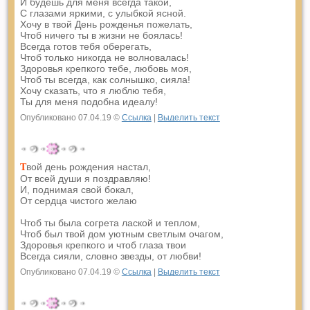
И будешь для меня всегда такой,
С глазами яркими, с улыбкой ясной.
Хочу в твой День рожденья пожелать,
Чтоб ничего ты в жизни не боялась!
Всегда готов тебя оберегать,
Чтоб только никогда не волновалась!
Здоровья крепкого тебе, любовь моя,
Чтоб ты всегда, как солнышко, сияла!
Хочу сказать, что я люблю тебя,
Ты для меня подобна идеалу!
Опубликовано 07.04.19 ©
Ссылка
|
Выделить текст
вой день рождения настал,
Т
От всей души я поздравляю!
И, поднимая свой бокал,
От сердца чистого желаю
Чтоб ты была согрета лаской и теплом,
Чтоб был твой дом уютным светлым очагом,
Здоровья крепкого и чтоб глаза твои
Всегда сияли, словно звезды, от любви!
Опубликовано 07.04.19 ©
Ссылка
|
Выделить текст